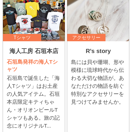
Tシャツ
アクセサリー
海人工房 石垣本店
R’s story
石垣島発祥の海人Tシ
島には貝や珊瑚、形や
ャツ
模様に琉球時代から伝
石垣島で誕生した「海
わる大切な物語が。あ
人Tシャツ」はお土産
なただけの物語を紡ぐ
の人気アイテム。石垣
特別なアクセサリーを
本店限定キティちゃ
見つけてみませんか。
ん・オリオンビールT
シャツもある。旅の記
念にオリジナルT...