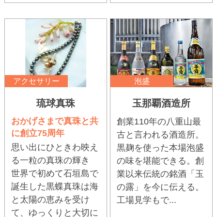
アクセサリー
泡盛
琉球真珠
玉那覇酒造所
おかげさまで真珠と共
創業110年の八重山最
に創立75周年
古と言われる酒造所。
思い出にひときわ映え
黒麹を使った本場泡盛
る一粒の真珠の輝き
の味を堪能できる。創
世界で初めて石垣島で
業以来伝統の銘酒「玉
誕生した黒蝶真珠は海
の露」を今に伝える。
と太陽の恵みを受け
工場見学もで...
て、ゆっくりと大切に