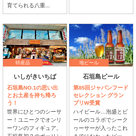
育てられる八重...
特産品
地ビール
いしがきいちば
石垣島ビール
石垣島NO.1の思い出
第85回ジャパンフード
とお土産を持ち帰ろ
セレクション グラン
う！
プリW受賞
世界にひとつのシーサ
ハイビール…泡盛とビ
ー！ユニークでオンリ
ールのコラボでシーク
ーワンのフィギュア。
ヮーサーが入ったこれ