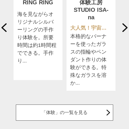
体
RING RING
体験工房
STUDIO ISA-
海を見ながらオ
na
よう！
7
リジナルシルバ
大人気！宇宙ガラスペンダント
年
6
ーリングの手作
本格的なバーナ
く
で
り体験を。所要
ーを使ったガラ
も
時間は約1時間程
スの指輪やペン
よ
体
でできる。手作
ダント作りの体
を
る
り...
験ができる。特
ス
ー
殊なガラスを溶
か...
「体験」の一覧を見る