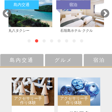
島内交通
宿泊
丸八タクシー
石垣島ホテル ククル
島内交通
グルメ
宿泊
アクセサリー手
アクセサリー手
作り体験
作り体験
琉