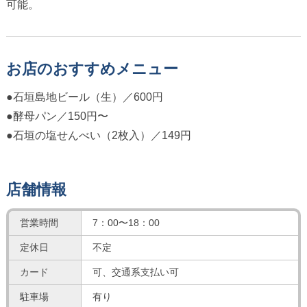
可能。
お店のおすすめメニュー
●石垣島地ビール（生）／600円
●酵母パン／150円〜
●石垣の塩せんべい（2枚入）／149円
店舗情報
営業時間
7：00〜18：00
定休日
不定
カード
可、交通系支払い可
駐車場
有り