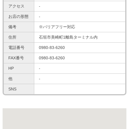
アクセス
-
お店の形態
-
備考
※バリアフリー対応
住所
石垣市美崎町1離島ターミナル内
電話番号
0980-83-6260
FAX番号
0980-83-6260
HP
-
他
-
SNS