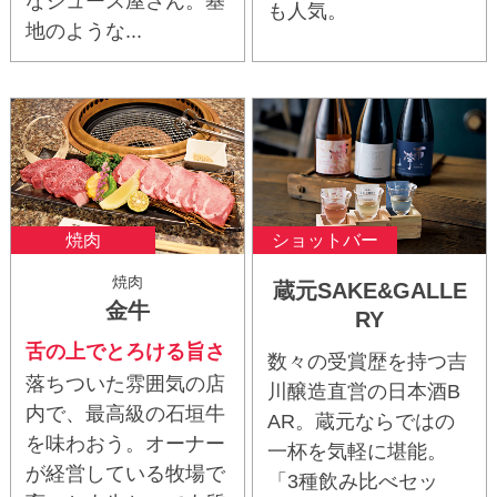
なジュース屋さん。基
も人気。
地のような...
焼肉
ショットバー
焼肉
蔵元SAKE&GALLE
金牛
RY
舌の上でとろける旨さ
数々の受賞歴を持つ吉
落ちついた雰囲気の店
川醸造直営の日本酒B
内で、最高級の石垣牛
AR。蔵元ならではの
を味わおう。オーナー
一杯を気軽に堪能。
が経営している牧場で
「3種飲み比べセッ