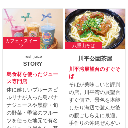
カフェ・スイー
ツ
八重山そば
fresh juice
川平公園茶屋
STORY
川平湾展望台のすぐそ
島食材を使ったジュー
ば
ス専門店
そばが美味しいと評判
体に嬉しいブルースピ
の店。川平湾の展望台
ルリナが入った島バナ
すぐ側で、景色を堪能
ナジュースや黒糖・旬
したり海辺で遊んだ後
の野菜・季節のフルー
の腹ごしらえに最適。
ツを使った地元で有名
手作りの沖縄ぜんざい