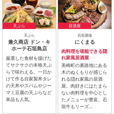
天ぷら
居酒屋
天ぷら
石垣酒場
兼久商店 ドン・キ
にくまる
ホーテ石垣島店
肉料理を堪能できる隠
れ家風居酒屋
厳選した食材を揚げた
てサクサクの本格天ぷ
美崎町の裏路地にある
らで味わえる。一日か
木のぬくもりが感じら
けて作る自家製丼タレ
れる隠れ家風の居酒
の天丼やスパムやジー
屋。肉好きにはたまら
マミ豆腐の天ぷらなど
ない肉料理を中心とし
単品も人気。
たメニューが豊富。石
垣牛もリーズ...