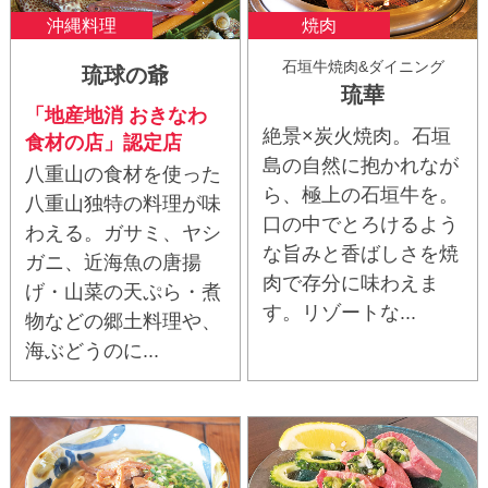
沖縄料理
焼肉
石垣牛焼肉&ダイニング
琉球の爺
琉華
「地産地消 おきなわ
絶景×炭火焼肉。石垣
食材の店」認定店
島の自然に抱かれなが
八重山の食材を使った
ら、極上の石垣牛を。
八重山独特の料理が味
口の中でとろけるよう
わえる。ガサミ、ヤシ
な旨みと香ばしさを焼
ガニ、近海魚の唐揚
肉で存分に味わえま
げ・山菜の天ぷら・煮
す。リゾートな...
物などの郷土料理や、
海ぶどうのに...