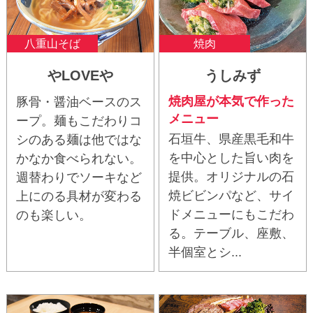
八重山そば
焼肉
やLOVEや
うしみず
焼肉屋が本気で作った
豚骨・醤油ベースのス
メニュー
ープ。麺もこだわりコ
石垣牛、県産黒毛和牛
シのある麺は他ではな
を中心とした旨い肉を
かなか食べられない。
提供。オリジナルの石
週替わりでソーキなど
焼ビビンパなど、サイ
上にのる具材が変わる
ドメニューにもこだわ
のも楽しい。
る。テーブル、座敷、
半個室とシ...