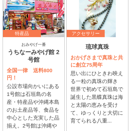
特産品
アクセサリー
おみやげ一番
琉球真珠
うちなーみやげ館 2
おかげさまで真珠と共
号館
に創立75周年
全国一律 送料800
思い出にひときわ映え
円！
る一粒の真珠の輝き
公設市場向かいにある
世界で初めて石垣島で
1号館は石垣島の名
誕生した黒蝶真珠は海
産・特産品や沖縄本島
と太陽の恵みを受け
のお土産品等、食品を
て、ゆっくりと大切に
中心とした充実した品
育てられる八重...
揃え。2号館は沖縄や