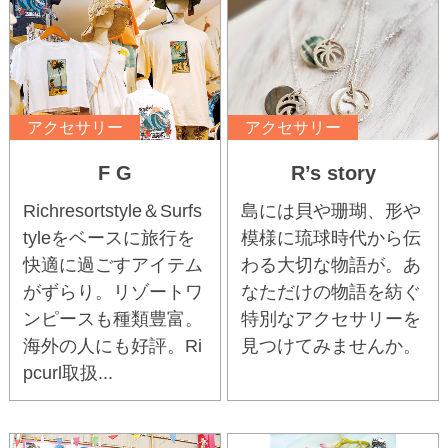
アクセサリー
アクセサリー
F G
R’s story
Richresortstyle＆Surfs
島には貝や珊瑚、形や
tyleをベースに旅行を
模様に琉球時代から伝
快適に過ごすアイテム
わる大切な物語が。あ
がずらり。リゾートワ
なただけの物語を紡ぐ
ンピースも種類豊富。
特別なアクセサリーを
海外の人にも好評。Ri
見つけてみませんか。
pcurl取扱...