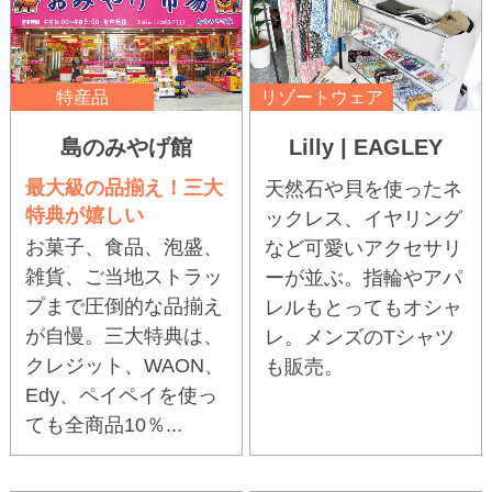
特産品
リゾートウェア
島のみやげ館
Lilly | EAGLEY
最大級の品揃え！三大
天然石や貝を使ったネ
特典が嬉しい
ックレス、イヤリング
お菓子、食品、泡盛、
など可愛いアクセサリ
雑貨、ご当地ストラッ
ーが並ぶ。指輪やアパ
プまで圧倒的な品揃え
レルもとってもオシャ
が自慢。三大特典は、
レ。メンズのTシャツ
クレジット、WAON、
も販売。
Edy、ペイペイを使っ
ても全商品10％...