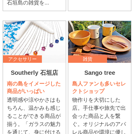
石垣島の雑貨を...
アクセサリー
雑貨
Southerly 石垣店
Sango tree
南の島をイメージした
島人ファンも多いセレ
商品がいっぱい
クトショップ
透明感や涼やかさはも
物作りを大切にした
ちろん、温かみも感じ
店。手仕事や旅先で出
ることができる商品が
会った商品と人を繋
揃う。「ガラスの魅力
ぐ。オリジナルのアパ
を通じて、身に付ける
レル商品や環境に優し