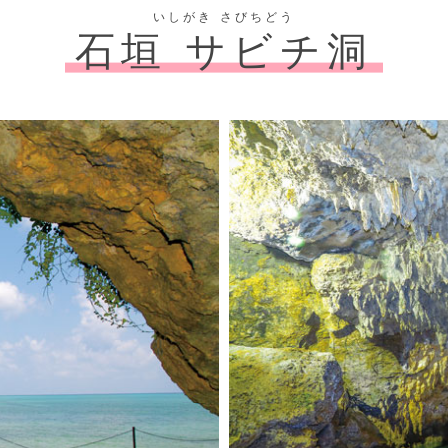
いしがき さびちどう
石垣 サビチ洞