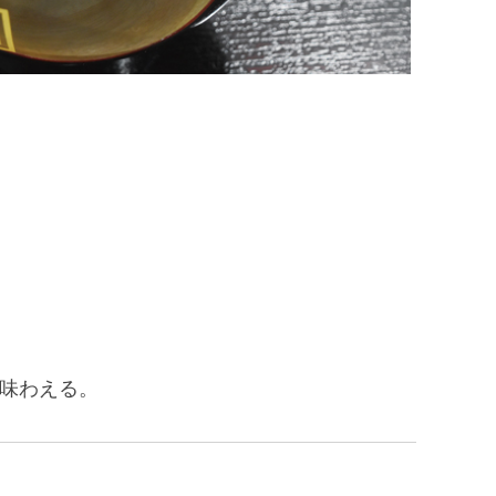
うなぎ1
に味わえる。