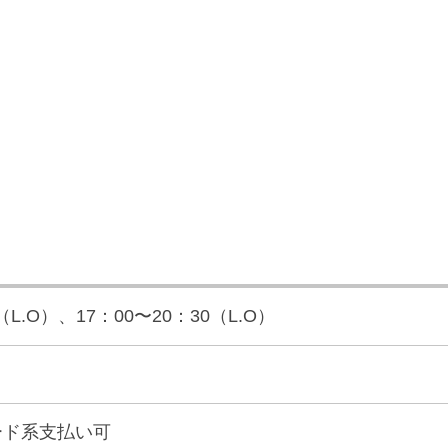
（L.O）、17：00〜20：30（L.O）
ード系支払い可