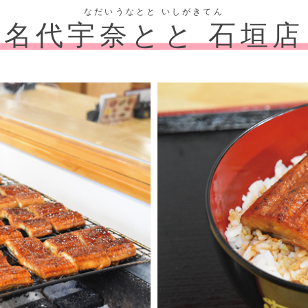
なだいうなとと いしがきてん
名代宇奈とと 石垣店