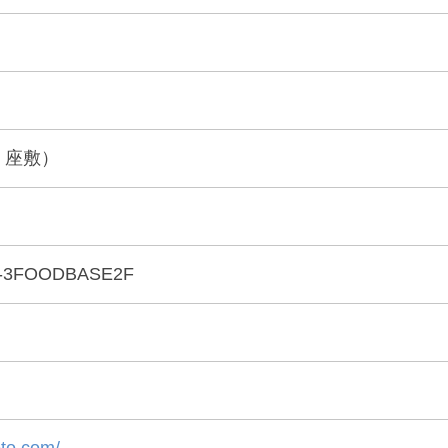
、座敷）
3FOODBASE2F
oto.com/