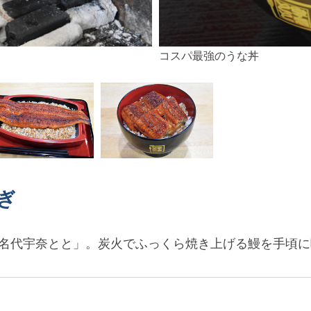
コスパ最強のうな丼
ぎ
の「名代宇奈とと」。炭火でふっくら焼き上げる鰻を手頃