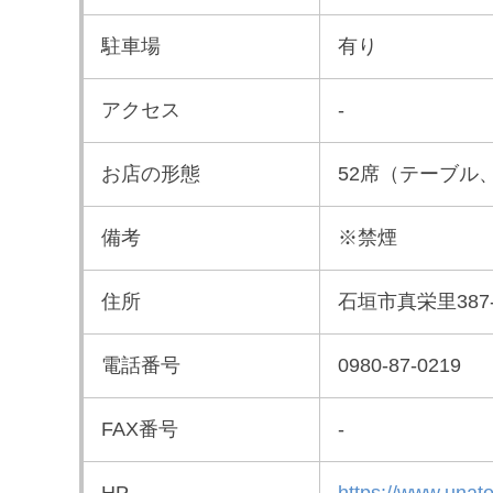
駐車場
有り
アクセス
-
お店の形態
52席（テーブル
備考
※禁煙
住所
石垣市真栄里387-
電話番号
0980-87-0219
FAX番号
-
HP
https://www.unat